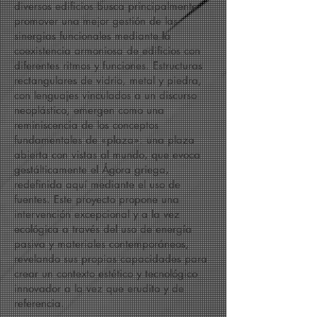
diversos edificios busca principalmente
promover una mejor gestión de las
sinergias funcionales mediante la
coexistencia armoniosa de edificios con
diferentes ritmos y funciones. Estructuras
rectangulares de vidrio, metal y piedra,
con lenguajes vinculados a un discurso
neoplástico, emergen como una
reminiscencia de los conceptos
fundamentales de «plaza»: una plaza
abierta con vistas al mundo, que evoca
gestálticamente el Ágora griega,
redefinida aquí mediante el uso de
fuentes. Este proyecto propone una
intervención excepcional y a la vez
ecológica a través del uso de energía
pasiva y materiales contemporáneos,
revelando sus propias capacidades para
crear un contexto estético y tecnológico
innovador a la vez que erudito y de
referencia.