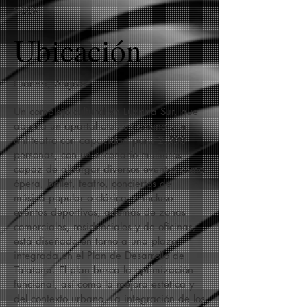
2009
Ubicación
Luanda, Angola
Un complejo cultural en Luanda Sur, que
abarca un apartahotel, un casino y un
anfiteatro con capacidad para 2.500
personas, con un escenario multiusos
capaz de albergar diversos eventos como
ópera, ballet, teatro, conciertos de
música popular o clásica, e incluso
eventos deportivos, además de zonas
comerciales, residenciales y de oficinas,
está diseñado en torno a una plaza
integrada en el Plan de Desarrollo de
Talatona. El plan busca la optimización
funcional, así como la mejora estética y
del contexto urbano. La integración de los