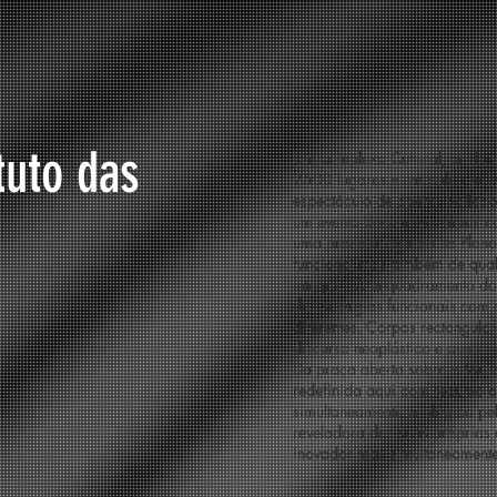
tuto das
Um complexo Cultural, em Luan
2500 lugares e um palco poliv
espectáculo de ópera, bailado
um evento desportivo, áreas c
uma praça integrado no Plano
funcional mas também de quali
integra. O enquadramento dos
das sinergias funcionais com 
diferentes. Corpos rectangula
discurso neoplástico e que su
Da praça aberta sobre o Mund
redefinida aqui com recurso 
simultaneamente ecológica pel
reveladora das suas próprias 
inovador mas simultaneamente 