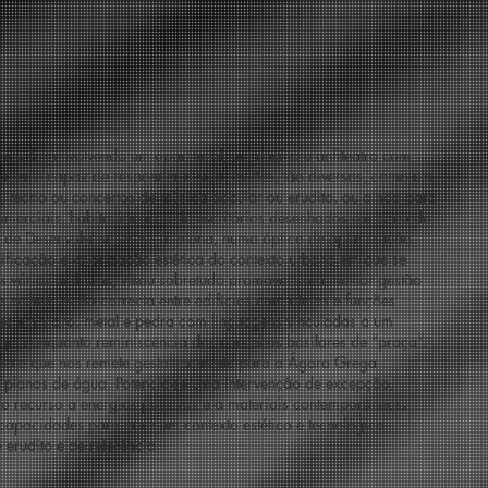
da Sul envolvendo um apart-hotel, um casino e anfiteatro com
alente capaz de responder a solicitações, tão diversas, como um
, teatro ou concertos de música popular ou erudita, ou ainda para
omerciais, habitacionais e de escritórios desenhados em torno de
 de Desenvolvimento de Talatona, numa óptica de optimização
ficação e valorização estética do contexto urbano em que se
 vários edifícios, visou sobretudo promover uma melhor gestão
a co-habitação correcta entre edifícios com ritmos e funções
res em vidro, metal e pedra com linguagens vinculadas a um
rgem enquanto reminiscência dos conceitos basilares de “praça”.
o e que nos remete gestalticamente para a Ágora Grega
a planos de água. Potencia-se uma intervenção de excepção,
o recurso a energias passivas e a materiais contemporâneos,
capacidades para criar um contexto estético e tecnológico
erudito e de referência.