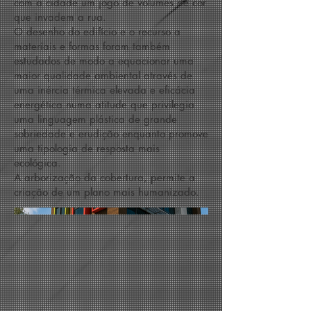
com a cidade um jogo de volumes de cor
que invadem a rua.
O desenho do edifício e o recurso a
materiais e formas foram também
estudados de modo a equacionar uma
maior qualidade ambiental através de
uma inércia térmica elevada e eficácia
energética numa atitude que privilegia
uma linguagem plástica de grande
sobriedade e erudição enquanto promove
uma tipologia de resposta mais
ecológica.
A arborização da cobertura, permite a
criação de um plano mais humanizado.