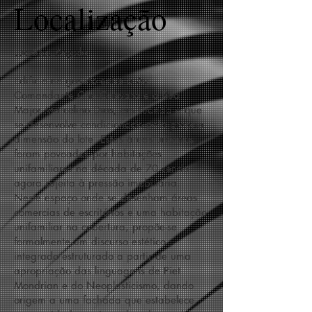
Localização
Luanda, Angola
Edificio no gaveto entre a Av.
Comandante Che Guevara e a Rua
Major Marcelino Dias, em Luanda e que
se desenvolve condicionado pela própria
dimensão do lote. Estas áreas urbanas
foram povoadas por habitações
unifamiliares na década de 70 sendo
agora sujeita à pressão imobiliária.
Neste espaço onde se desenham áreas
comercias de escritórios e uma habitação
unifamiliar na cobertura, propõe-se
formalmente um discurso estético
integrado estruturado a partir de uma
apropriação das linguagens de Piet
Mondrian e do Neoplasticismo, dando
origem a uma fachada que estabelece