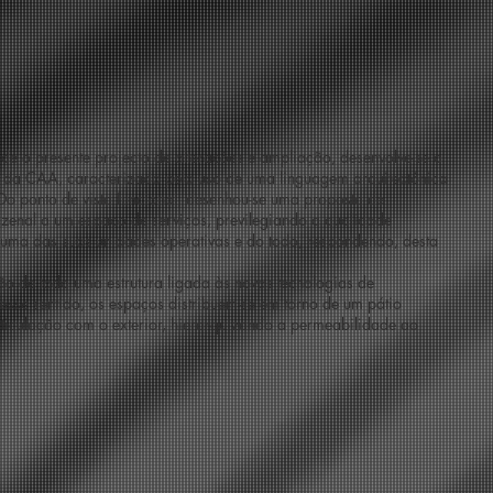
ide o presente projecto de alterações e ampliação, desenvolve-se a
2 da CAA, caracterizado pelo uso de uma linguagem arquitectónica
o ponto de vista funcional, desenhou-se uma proposta de
enal a um espaço de serviços, previlegiando a qualidade
 uma das suas unidades operativas e do todo, respondendo, desta
o de toda uma estrutura ligada às novas tecnologias de
sse sentido, os espaços distribuem-se em torno de um pátio
articulação com o exterior, hierarquizando a permeabilidade ao