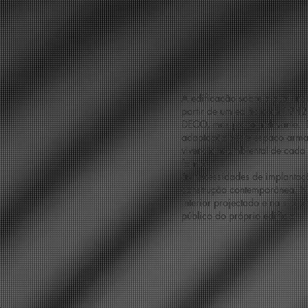
A edificação sobre a qual inc
partir de um edifício de 194
DECO, mas pouco relevante. D
adaptação deste espaço armaz
vivencial e ambiental de cada
forma,
às necessidades de implantaçã
construção contemporânea. Ne
interior projectado e na sua 
público do próprio edifício.
o